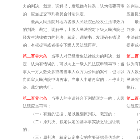
力的判决、裁定、调解书，发现确有错误，认为需要再审
的判决
的，应当提交审判委员会讨论决定。
应当提
最高人民法院对地方各级人民法院已经发生法律效力
最高人
的判决、裁定、调解书，上级人民法院对下级人民法院已
判决、
经发生法律效力的判决、裁定、调解书，发现确有错误
生法律
的，有权提审或者指令下级人民法院再审。
提审或
第二百零六条
当事人对已经发生法律效力的判决、裁
第二
定，认为有错误的，可以向上一级人民法院申请再审；当
认为有
事人一方人数众多或者当事人双方为公民的案件，也可以
方人数
向原审人民法院申请再审。当事人申请再审的，不停止判
民法院
决、裁定的执行。
执行。
第二百零七条
当事人的申请符合下列情形之一的，人民
第二
法院应当再审：
法院应
（一）有新的证据，足以推翻原判决、裁定的；
（一）
（二）原判决、裁定认定的基本事实缺乏证据证明
（二）
的；
（三）
（三）原判决、裁定认定事实的主要证据是伪造的；
（四）