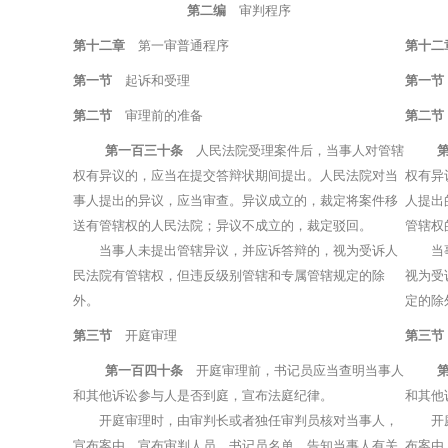
第二编
审判程序
第十二章
第一审普通程序
第十二
第一节
起诉和受理
第一节
第二节
审理前的准备
第二节
第一百三十条
人民法院受理案件后，当事人对管辖
权有异议的，应当在提交答辩状期间提出。人民法院对当
权有异
事人提出的异议，应当审查。异议成立的，裁定将案件移
人提出
送有管辖权的人民法院；异议不成立的，裁定驳回。
管辖权
当事人未提出管辖异议，并应诉答辩的，视为受诉人
当事
民法院有管辖权，但违反级别管辖和专属管辖规定的除
视为受
外。
定的除
第三节
开庭审理
第三节
第一百四十条
开庭审理前，书记员应当查明当事人
和其他诉讼参与人是否到庭，宣布法庭纪律。
和其他
开庭审理时，由审判长或者独任审判员核对当事人，
开庭审
宣布案由，宣布审判人员、书记员名单，告知当事人有关
布案由