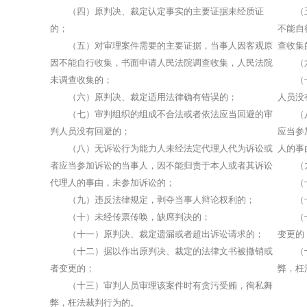
（四）原判决、裁定认定事实的主要证据未经质证
（五）
的；
不能自
（五）对审理案件需要的主要证据，当事人因客观原
查收集
因不能自行收集，书面申请人民法院调查收集，人民法院
（六
未调查收集的；
（七）
（六）原判决、裁定适用法律确有错误的；
人员没
（七）审判组织的组成不合法或者依法应当回避的审
（八）
判人员没有回避的；
应当参
（八）无诉讼行为能力人未经法定代理人代为诉讼或
人的事
者应当参加诉讼的当事人，因不能归责于本人或者其诉讼
（九）
代理人的事由，未参加诉讼的；
（十
（九）违反法律规定，剥夺当事人辩论权利的；
（十一
（十）未经传票传唤，缺席判决的；
（十二
（十一）原判决、裁定遗漏或者超出诉讼请求的；
变更的
（十二）据以作出原判决、裁定的法律文书被撤销或
（十三
者变更的；
弊，枉
（十三）审判人员审理该案件时有贪污受贿，徇私舞
弊，枉法裁判行为的。