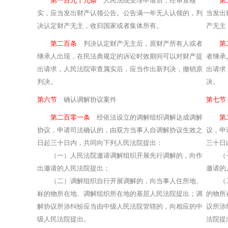
第一百九十九条
人民法院受理申请后，经审查核
第
实，应当发出财产认领公告。公告满一年无人认领的，判
当发出
决认定财产无主，收归国家或者集体所有。
产无主
第二百条
判决认定财产无主后，原财产所有人或者
第
继承人出现，在民法典规定的诉讼时效期间可以对财产提
者继承
出请求，人民法院审查属实后，应当作出新判决，撤销原
出请求
判决。
决。
第六节
确认调解协议案件
第七节
第二百零一条
经依法设立的调解组织调解达成调解
第
协议，申请司法确认的，由双方当事人自调解协议生效之
议，申
日起三十日内，共同向下列人民法院提出：
三十日
（一）人民法院邀请调解组织开展先行调解的，向作
（一）
出邀请的人民法院提出；
邀请的
（二）调解组织自行开展调解的，向当事人住所地、
（二）
标的物所在地、调解组织所在地的基层人民法院提出；调
的物所
解协议所涉纠纷应当由中级人民法院管辖的，向相应的中
议所涉
级人民法院提出。
法院提