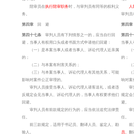
陪审员在
执行陪审职务
时，与审判员有同等的权利义
人
务。
审判员
第四章
回 避
第四章
第四十七条
审判人员有下列情形之一的，应当自行回
第四十
避，当事人有权用口头或者书面方式申请他们回避：
当事人
（一）是本案当事人或者当事人、诉讼代理人近亲属
（一）
的；
的；
（二）与本案有利害关系的；
（二
（三）与本案当事人、诉讼代理人有其他关系，可能
（三）
影响对案件公正审理的。
响对案
审判人员接受当事人、诉讼代理人请客送礼，或者违
审判人
反规定会见当事人、诉讼代理人的，当事人有权要求他们
规定会
回避。
避。
审判人员有前款规定的行为的，应当依法追究法律责
审判人
任。
任。
前三款规定，适用于书记员、翻译人员、鉴定人、勘
前三
验人。
员、
翻