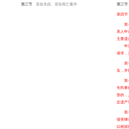
第三节
宣告失踪、宣告死亡案件
第三节
第四节
第一百
系人申
主要遗
申请书
请求，
第一百
实，并
第一百
失民事
形的，
定遗产
第一百
侵害继
以根据