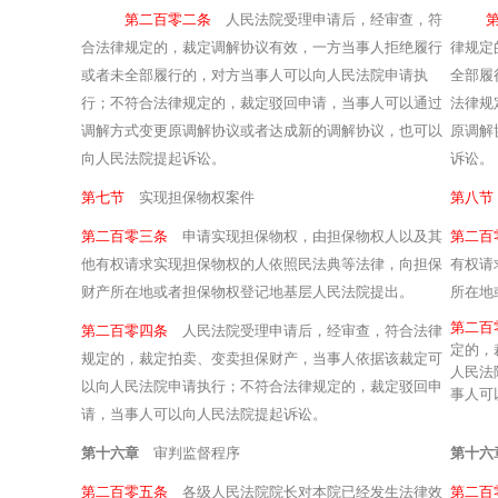
第二百零二条
人民法院受理申请后，经审查，符
合法律规定的，裁定调解协议有效，一方当事人拒绝履行
律规定
或者未全部履行的，对方当事人可以向人民法院申请执
全部履
行；不符合法律规定的，裁定驳回申请，当事人可以通过
法律规
调解方式变更原调解协议或者达成新的调解协议，也可以
原调解
向人民法院提起诉讼。
诉讼。
第七节
实现担保物权案件
第八节
第二百零三条
申请实现担保物权，由担保物权人以及其
第二
他有权请求实现担保物权的人依照民法典等法律，向担保
有权请
财产所在地或者担保物权登记地基层人民法院提出。
所在地
第二
第二百零四条
人民法院受理申请后，经审查，符合法律
定的，
规定的，裁定拍卖、变卖担保财产，当事人依据该裁定可
人民法
以向人民法院申请执行；不符合法律规定的，裁定驳回申
事人可
请，当事人可以向人民法院提起诉讼。
第十六章
审判监督程序
第十六
第二百零五条
各级人民法院院长对本院已经发生法律效
第二